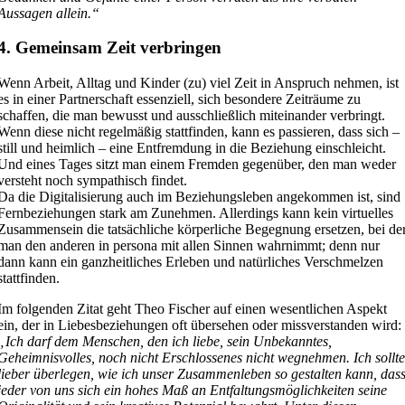
Aussagen allein.“
4. Gemeinsam Zeit verbringen
Wenn Arbeit, Alltag und Kinder (zu) viel Zeit in Anspruch nehmen, ist
es in einer Partnerschaft essenziell, sich besondere Zeiträume zu
schaffen, die man bewusst und ausschließlich miteinander verbringt.
Wenn diese nicht regelmäßig stattfinden, kann es passieren, dass sich –
still und heimlich – eine Entfremdung in die Beziehung einschleicht.
Und eines Tages sitzt man einem Fremden gegenüber, den man weder
versteht noch sympathisch findet.
Da die Digitalisierung auch im Beziehungsleben angekommen ist, sind
Fernbeziehungen stark am Zunehmen. Allerdings kann kein virtuelles
Zusammensein die tatsächliche körperliche Begegnung ersetzen, bei de
man den anderen in persona mit allen Sinnen wahrnimmt; denn nur
dann kann ein ganzheitliches Erleben und natürliches Verschmelzen
stattfinden.
Im folgenden Zitat geht Theo Fischer auf einen wesentlichen Aspekt
ein, der in Liebesbeziehungen oft übersehen oder missverstanden wird:
„Ich darf dem Menschen, den ich liebe, sein Unbekanntes,
Geheimnisvolles, noch nicht Erschlossenes nicht wegnehmen. Ich sollt
lieber überlegen, wie ich unser Zusammenleben so gestalten kann, das
jeder von uns sich ein hohes Maß an Entfaltungsmöglichkeiten seine