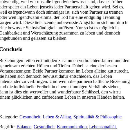
notwendig, weil wir uns alle irgendwie bewusst sind, dass es früher
oder später ein Leben jenseits jeder Partnerschaft geben wird. Sei es,
weil es irgendwann doch stimmiger ist, sich vom Partner zu trennen
oder weil irgendwann einmal der Tod für eine endgültig Trennung
sorgen wird. Diese tiefsitzende unbewusste Angst kann sich nur durch
eine bewusste Selbstständigkeit auflösen. Nur so ist es möglich in
Dankbarkeit und Wertschätzung zusammen zu leben und dennoch
ungebunden und gelassen zu bleiben.
Conclusio
Beziehungen reifen erst mit den zusammen verbrachten Jahren und den
gemeinsam erlebten Höhen und Tiefen. Dabei ist eine der besten
Voraussetzungen: Beide Partner kommen im Leben alleine gut zurecht,
sie haben sich dennoch bewusst dafür entschieden, das Leben
miteinander zu verbringen. Und wenn die partnerschaftliche Beziehung
und die individuelle Freiheit in einem stimmigen Verhältnis stehen,
dann ist dies ein wertvoller und wunderbarer Schlüssel, den wir zu
einem glücklichen und zufriedenen Leben in unseren Händen halten.
Kategorie:
Gesundheit
,
Leben & Alltag
,
Spiritualität & Philosophie
Begriffe:
Balance
,
Gesundheit
,
Kommunikation
,
Lebensqualität
,