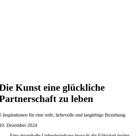
Die Kunst eine glückliche
Partnerschaft zu leben
5 Inspirationen für eine reife, liebevolle und langlebige Beziehung
10. Dezember 2024
„Eine dauerhafte Liebesbeziehung braucht die Fähigkeit beider