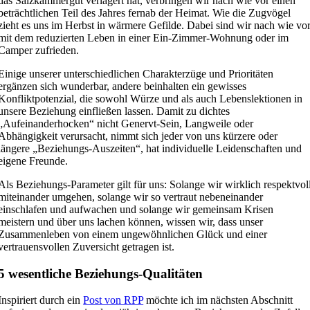
das Salzkammergut verlagert hat, verbringen wir nach wie vor einen
beträchtlichen Teil des Jahres fernab der Heimat. Wie die Zugvögel
zieht es uns im Herbst in wärmere Gefilde. Dabei sind wir nach wie vo
mit dem reduzierten Leben in einer Ein-Zimmer-Wohnung oder im
Camper zufrieden.
Einige unserer unterschiedlichen Charakterzüge und Prioritäten
ergänzen sich wunderbar, andere beinhalten ein gewisses
Konfliktpotenzial, die sowohl Würze und als auch Lebenslektionen in
unsere Beziehung einfließen lassen. Damit zu dichtes
„Aufeinanderhocken“ nicht Genervt-Sein, Langweile oder
Abhängigkeit verursacht, nimmt sich jeder von uns kürzere oder
längere „Beziehungs-Auszeiten“, hat individuelle Leidenschaften und
eigene Freunde.
Als Beziehungs-Parameter gilt für uns: Solange wir wirklich respektvol
miteinander umgehen, solange wir so vertraut nebeneinander
einschlafen und aufwachen und solange wir gemeinsam Krisen
meistern und über uns lachen können, wissen wir, dass unser
Zusammenleben von einem ungewöhnlichen Glück und einer
vertrauensvollen Zuversicht getragen ist.
5 wesentliche Beziehungs-Qualitäten
Inspiriert durch ein
Post von RPP
möchte ich im nächsten Abschnitt