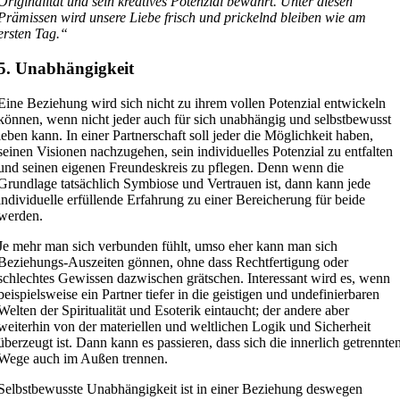
Originalität und sein kreatives Potenzial bewahrt. Unter diesen
Prämissen wird unsere Liebe frisch und prickelnd bleiben wie am
ersten Tag.“
5. Unabhängigkeit
Eine Beziehung wird sich nicht zu ihrem vollen Potenzial entwickeln
können, wenn nicht jeder auch für sich unabhängig und selbstbewusst
leben kann. In einer Partnerschaft soll jeder die Möglichkeit haben,
seinen Visionen nachzugehen, sein individuelles Potenzial zu entfalten
und seinen eigenen Freundeskreis zu pflegen. Denn wenn die
Grundlage tatsächlich Symbiose und Vertrauen ist, dann kann jede
individuelle erfüllende Erfahrung zu einer Bereicherung für beide
werden.
Je mehr man sich verbunden fühlt, umso eher kann man sich
Beziehungs-Auszeiten gönnen, ohne dass Rechtfertigung oder
schlechtes Gewissen dazwischen grätschen. Interessant wird es, wenn
beispielsweise ein Partner tiefer in die geistigen und undefinierbaren
Welten der Spiritualität und Esoterik eintaucht; der andere aber
weiterhin von der materiellen und weltlichen Logik und Sicherheit
überzeugt ist. Dann kann es passieren, dass sich die innerlich getrennte
Wege auch im Außen trennen.
Selbstbewusste Unabhängigkeit ist in einer Beziehung deswegen