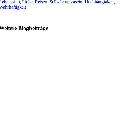
Lebenssinn
,
Liebe
,
Reisen
,
Selbstbewusstsein
,
Unabhängigkeit
,
Wahrhaftigkeit
Weitere Blogbeiträge