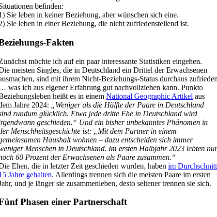
Situationen befinden:
1) Sie leben in keiner Beziehung, aber wünschen sich eine.
2) Sie leben in einer Beziehung, die nicht zufriedenstellend ist.
Beziehungs-Fakten
Zunächst möchte ich auf ein paar interessante Statistiken eingehen.
Die meisten Singles, die in Deutschland ein Drittel der Erwachsenen
ausmachen, sind mit ihrem Nicht-Beziehungs-Status durchaus zufriede
… was ich aus eigener Erfahrung gut nachvollziehen kann. Punkto
Beziehungsleben heißt es in einem
National Geographic Artikel
aus
dem Jahre 2024:
„Weniger als die Hälfte der Paare in Deutschland
sind rundum glücklich. Etwa jede dritte Ehe in Deutschland wird
irgendwann geschieden.“ Und ein bisher unbekanntes Phänomen in
der Menschheitsgeschichte ist: „Mit dem Partner in einem
gemeinsamen Haushalt wohnen – dazu entscheiden sich immer
weniger Menschen in Deutschland. Im ersten Halbjahr 2023 lebten nu
noch 60 Prozent der Erwachsenen als Paare zusammen.“
Die Ehen, die in letzter Zeit geschieden wurden, haben
im Durchschnit
15 Jahre gehalten
. Allerdings trennen sich die meisten Paare im ersten
Jahr, und je länger sie zusammenleben, desto seltener trennen sie sich.
Fünf Phasen einer Partnerschaft