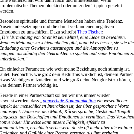
Eine Partnerschaft wird dann flach und uninteressant, wenn
problematische Themen blockiert oder unter den Teppich gekehrt
werden.
Besonders spirituelle und fromme Menschen haben eine Tendenz,
Auseinandersetzungen und die damit verbundenen negativen
Emotionen zu umschiffen. Dazu schreibt
Theo Fischer
:
„Die Vermeidung von Streit ist kein Mittel, eine Liebe zu bewahren.
Wenn es Meinungsverschiedenheiten gibt, dann ist es besser, sie wie die
Entladung eines Gewitters auszutragen und die Atmosphäre zu
reinigen, als ständig den Gekränkten zu spielen und seine Emotionen z
unterdrücken.“
Ein einfacher Parameter, wie weit meine Beziehung noch stimmig ist,
lautet: Beobachte, wie groß dein Bedürfnis wirklich ist, deinem Partner
etwas Wichtiges mitzuteilen; und wie groß deine Neugier ist zu hören,
was deinem Partner wichtig ist.
Gerade in einer Partnerschaft sollten wir uns immer wieder
bewusstwerden, dass
„
nonverbale Kommunikation
ein wesentlicher
Aspekt der menschlichen Interaktion ist, der über gesprochene Worte
hinausgeht. Dabei werden Mimik, Körpersprache, Gestik und Tonfall
eingesetzt, um Botschaften und Emotionen zu vermitteln. Das Verstehe
nonverbaler Hinweise kann unsere Fähigkeit, effektiv zu
kommunizieren, erheblich verbessern, da sie oft mehr über die wahren
Gedanken und Gefühle einer Person verraten als ihre verbalen