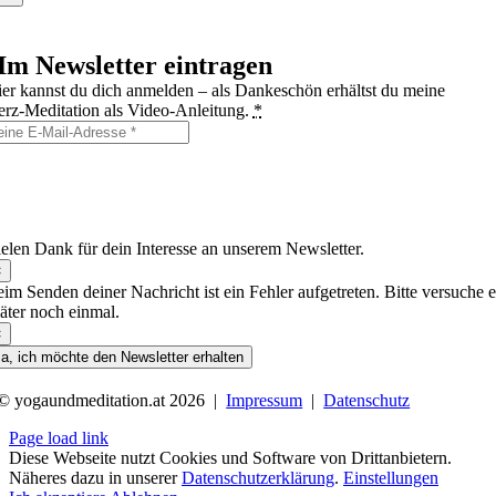
Im Newsletter eintragen
er kannst du dich anmelden – als Dankeschön erhältst du meine
rz‑Meditation als Video‑Anleitung.
*
h möchte den Simple Wisdom Yoga & Meditations‑Newsletter mit
spiration, Tipps und Hinweisen zu Angeboten per E‑Mail erhalten und
nn mich jederzeit über den Abmeldelink wieder austragen.
elen Dank für dein Interesse an unserem Newsletter.
×
im Senden deiner Nachricht ist ein Fehler aufgetreten. Bitte versuche e
äter noch einmal.
×
a, ich möchte den Newsletter erhalten
© yogaundmeditation.at 2026 |
Impressum
|
Datenschutz
Page load link
Diese Webseite nutzt Cookies und Software von Drittanbietern.
Näheres dazu in unserer
Datenschutzerklärung
.
Einstellungen