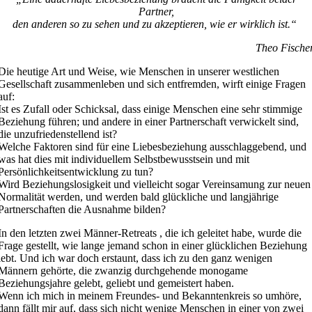
Partner,
den anderen so zu sehen und zu akzeptieren, wie er wirklich ist.“
Theo Fische
Die heutige Art und Weise, wie Menschen in unserer westlichen
Gesellschaft zusammenleben und sich entfremden, wirft einige Fragen
auf:
Ist es Zufall oder Schicksal, dass einige Menschen eine sehr stimmige
Beziehung führen; und andere in einer Partnerschaft verwickelt sind,
die unzufriedenstellend ist?
Welche Faktoren sind für eine Liebesbeziehung ausschlaggebend, und
was hat dies mit individuellem Selbstbewusstsein und mit
Persönlichkeitsentwicklung zu tun?
Wird Beziehungslosigkeit und vielleicht sogar Vereinsamung zur neuen
Normalität werden, und werden bald glückliche und langjährige
Partnerschaften die Ausnahme bilden?
In den letzten zwei Männer-Retreats , die ich geleitet habe, wurde die
Frage gestellt, wie lange jemand schon in einer glücklichen Beziehung
lebt. Und ich war doch erstaunt, dass ich zu den ganz wenigen
Männern gehörte, die zwanzig durchgehende monogame
Beziehungsjahre gelebt, geliebt und gemeistert haben.
Wenn ich mich in meinem Freundes- und Bekanntenkreis so umhöre,
dann fällt mir auf, dass sich nicht wenige Menschen in einer von zwei