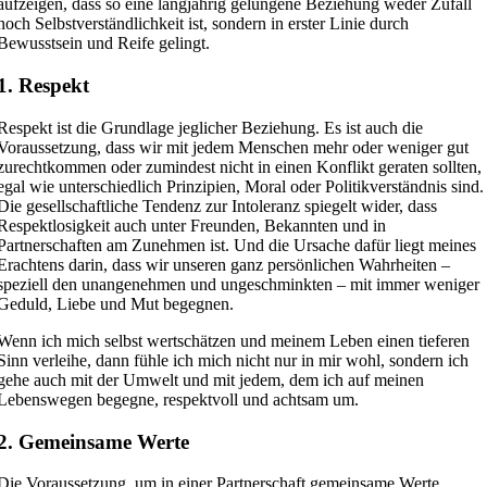
aufzeigen, dass so eine langjährig gelungene Beziehung weder Zufall
noch Selbstverständlichkeit ist, sondern in erster Linie durch
Bewusstsein und Reife gelingt.
1. Respekt
Respekt ist die Grundlage jeglicher Beziehung. Es ist auch die
Voraussetzung, dass wir mit jedem Menschen mehr oder weniger gut
zurechtkommen oder zumindest nicht in einen Konflikt geraten sollten,
egal wie unterschiedlich Prinzipien, Moral oder Politikverständnis sind.
Die gesellschaftliche Tendenz zur Intoleranz spiegelt wider, dass
Respektlosigkeit auch unter Freunden, Bekannten und in
Partnerschaften am Zunehmen ist. Und die Ursache dafür liegt meines
Erachtens darin, dass wir unseren ganz persönlichen Wahrheiten –
speziell den unangenehmen und ungeschminkten – mit immer weniger
Geduld, Liebe und Mut begegnen.
Wenn ich mich selbst wertschätzen und meinem Leben einen tieferen
Sinn verleihe, dann fühle ich mich nicht nur in mir wohl, sondern ich
gehe auch mit der Umwelt und mit jedem, dem ich auf meinen
Lebenswegen begegne, respektvoll und achtsam um.
2. Gemeinsame Werte
Die Voraussetzung, um in einer Partnerschaft gemeinsame Werte