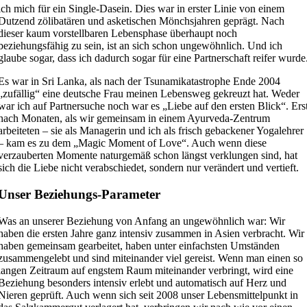
ich mich für ein Single-Dasein. Dies war in erster Linie von einem
Dutzend zölibatären und asketischen Mönchsjahren geprägt. Nach
dieser kaum vorstellbaren Lebensphase überhaupt noch
beziehungsfähig zu sein, ist an sich schon ungewöhnlich. Und ich
glaube sogar, dass ich dadurch sogar für eine Partnerschaft reifer wurde
Es war in Sri Lanka, als nach der Tsunamikatastrophe Ende 2004
„zufällig“ eine deutsche Frau meinen Lebensweg gekreuzt hat. Weder
war ich auf Partnersuche noch war es „Liebe auf den ersten Blick“. Ers
nach Monaten, als wir gemeinsam in einem Ayurveda-Zentrum
arbeiteten – sie als Managerin und ich als frisch gebackener Yogalehrer
– kam es zu dem „Magic Moment of Love“. Auch wenn diese
verzauberten Momente naturgemäß schon längst verklungen sind, hat
sich die Liebe nicht verabschiedet, sondern nur verändert und vertieft.
Unser Beziehungs-Parameter
Was an unserer Beziehung von Anfang an ungewöhnlich war: Wir
haben die ersten Jahre ganz intensiv zusammen in Asien verbracht. Wir
haben gemeinsam gearbeitet, haben unter einfachsten Umständen
zusammengelebt und sind miteinander viel gereist. Wenn man einen so
langen Zeitraum auf engstem Raum miteinander verbringt, wird eine
Beziehung besonders intensiv erlebt und automatisch auf Herz und
Nieren geprüft. Auch wenn sich seit 2008 unser Lebensmittelpunkt in