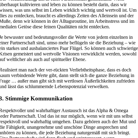
überhaupt kultivieren und leben zu können besteht darin, dass wir
wissen, was uns selbst im Leben wirklich wichtig und wertvoll ist. Um
dies zu entdecken, braucht es allerdings Zeiten des Alleinsein und der
Muße, denn wir können in der Alltagsroutine, im Arbeitsstress und im
medialen Getöse diese feinen Qualitäten nicht entdecken.
Je bewusster und bedeutungsvoller die Werte von jedem einzelnen in
einer Partnerschaft sind, umso mehr beflügeln sie die Beziehung – wie
ein starkes und ausbalanciertes Paar Flügel. So können auch schwierig
Krisen gemeistert und wertvolle Visionen verwirklicht werden, sowohl
auf weltlicher als auch auf spiritueller Ebene.
Realisiert man nach der ver-rückten Verliebtheitsphase, dass es doch
kaum verbindende Werte gibt, dann stellt sich die ganze Beziehung in
Frage … außer man gibt sich mit wertlosen Äußerlichkeiten zufrieden
und lässt das schlummernde Lebenspotenzial verwelken.
3. Stimmige Kommunikation
Respektvoller und wahrhaftiger Austausch ist das Alpha & Omega
jeder Partnerschaft. Und das ist nur möglich, wenn wir mit uns selbst
respektvoll und wahrhaftig umgehen. Dazu gehören auch der Mut und
die Fähigkeit, unangenehme und unschöne Dinge ansprechen und
anhören zu können, die jede Beziehung naturgemäß mit sich bringt.