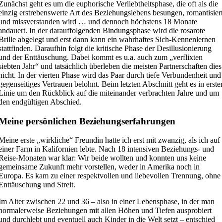
Zunächst geht es um die euphorische Verliebtheitsphase, die oft als die
einzig erstrebenswerte Art des Beziehungslebens besungen, romantisier
und missverstanden wird … und dennoch höchstens 18 Monate
andauert. In der darauffolgenden Bindungsphase wird die rosarote
Brille abgelegt und erst dann kann ein wahrhaftes Sich-Kennenlernen
stattfinden. Daraufhin folgt die kritische Phase der Desillusionierung
und der Enttäuschung. Dabei kommt es u.a. auch zum „verflixten
siebten Jahr“ und tatsächlich überleben die meisten Partnerschaften dies
nicht. In der vierten Phase wird das Paar durch tiefe Verbundenheit und
gegenseitiges Vertrauen belohnt. Beim letzten Abschnitt geht es in erste
Linie um den Rückblick auf die miteinander verbrachten Jahre und um
den endgültigen Abschied.
Meine persönlichen Beziehungserfahrungen
Meine erste „wirkliche“ Freundin hatte ich erst mit zwanzig, als ich auf
einer Farm in Kalifornien lebte. Nach 18 intensiven Beziehungs- und
Reise-Monaten war klar: Wir beide wollten und konnten uns keine
gemeinsame Zukunft mehr vorstellen, weder in Amerika noch in
Europa. Es kam zu einer respektvollen und liebevollen Trennung, ohne
Enttäuschung und Streit.
Im Alter zwischen 22 und 36 – also in einer Lebensphase, in der man
normalerweise Beziehungen mit allen Höhen und Tiefen ausprobiert
und durchlebt und eventuell auch Kinder in die Welt setzt – entschied