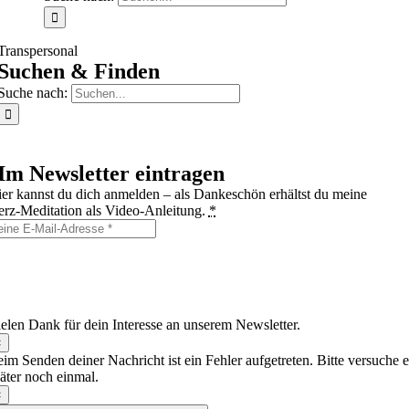
Transpersonal
Suchen & Finden
Suche nach:
Im Newsletter eintragen
er kannst du dich anmelden – als Dankeschön erhältst du meine
rz‑Meditation als Video‑Anleitung.
*
h möchte den Simple Wisdom Yoga & Meditations‑Newsletter mit
spiration, Tipps und Hinweisen zu Angeboten per E‑Mail erhalten und
nn mich jederzeit über den Abmeldelink wieder austragen.
elen Dank für dein Interesse an unserem Newsletter.
×
im Senden deiner Nachricht ist ein Fehler aufgetreten. Bitte versuche e
äter noch einmal.
×