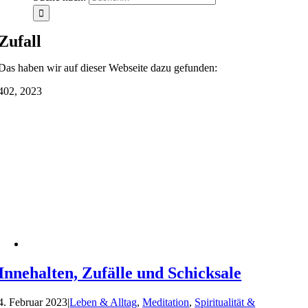
Zufall
Das haben wir auf dieser Webseite dazu gefunden:
4
02, 2023
Innehalten, Zufälle und Schicksale
4. Februar 2023
|
Leben & Alltag
,
Meditation
,
Spiritualität &