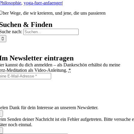
Philosophie
,
yoga-fuer-anfaenger
|
Über Wege, die wir kreieren, und jene, die uns passieren
Suchen & Finden
Suche nach:
Im Newsletter eintragen
er kannst du dich anmelden – als Dankeschön erhältst du meine
rz‑Meditation als Video‑Anleitung.
*
h möchte den Simple Wisdom Yoga & Meditations‑Newsletter mit
spiration, Tipps und Hinweisen zu Angeboten per E‑Mail erhalten und
nn mich jederzeit über den Abmeldelink wieder austragen.
elen Dank für dein Interesse an unserem Newsletter.
×
im Senden deiner Nachricht ist ein Fehler aufgetreten. Bitte versuche e
äter noch einmal.
×