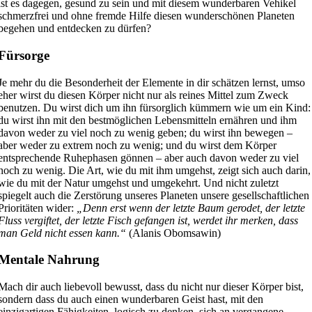
ist es dagegen, gesund zu sein und mit diesem wunderbaren Vehikel
schmerzfrei und ohne fremde Hilfe diesen wunderschönen Planeten
begehen und entdecken zu dürfen?
Fürsorge
Je mehr du die Besonderheit der Elemente in dir schätzen lernst, umso
eher wirst du diesen Körper nicht nur als reines Mittel zum Zweck
benutzen. Du wirst dich um ihn fürsorglich kümmern wie um ein Kind:
du wirst ihn mit den bestmöglichen Lebensmitteln ernähren und ihm
davon weder zu viel noch zu wenig geben; du wirst ihn bewegen –
aber weder zu extrem noch zu wenig; und du wirst dem Körper
entsprechende Ruhephasen gönnen – aber auch davon weder zu viel
noch zu wenig. Die Art, wie du mit ihm umgehst, zeigt sich auch darin,
wie du mit der Natur umgehst und umgekehrt. Und nicht zuletzt
spiegelt auch die Zerstörung unseres Planeten unsere gesellschaftlichen
Prioritäten wider:
„Denn erst wenn der letzte Baum gerodet, der letzte
Fluss vergiftet, der letzte Fisch gefangen ist, werdet ihr merken, dass
man Geld nicht essen kann.“
(Alanis Obomsawin)
Mentale Nahrung
Mach dir auch liebevoll bewusst, dass du nicht nur dieser Körper bist,
sondern dass du auch einen wunderbaren Geist hast, mit den
einzigartigen Fähigkeiten, logisch zu denken, sich an vergangene