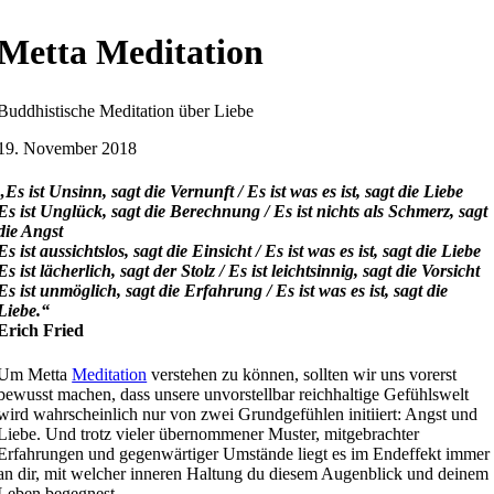
Metta Meditation
Buddhistische Meditation über Liebe
19. November 2018
„Es ist Unsinn, sagt die Vernunft / Es ist was es ist, sagt die Liebe
Es ist Unglück, sagt die Berechnung / Es ist nichts als Schmerz, sagt
die Angst
Es ist aussichtslos, sagt die Einsicht / Es ist was es ist, sagt die Liebe
Es ist lächerlich, sagt der Stolz / Es ist leichtsinnig, sagt die Vorsicht
Es ist unmöglich, sagt die Erfahrung / Es ist was es ist, sagt die
Liebe.“
Erich Fried
Um Metta
Meditation
verstehen zu können, sollten wir uns vorerst
bewusst machen, dass unsere unvorstellbar reichhaltige Gefühlswelt
wird wahrscheinlich nur von zwei Grundgefühlen initiiert: Angst und
Liebe. Und trotz vieler übernommener Muster, mitgebrachter
Erfahrungen und gegenwärtiger Umstände liegt es im Endeffekt immer
an dir, mit welcher inneren Haltung du diesem Augenblick und deinem
Leben begegnest.