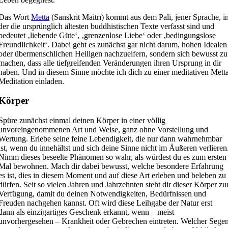
Das Wort
Metta
(Sanskrit Maitrī) kommt aus dem Pali, jener Sprache, i
der die ursprünglich ältesten buddhistischen Texte verfasst sind und
bedeutet ‚liebende Güte‘, ‚grenzenlose Liebe‘ oder ‚bedingungslose
Freundlichkeit‘. Dabei geht es zunächst gar nicht darum, hohen Idealen
oder übermenschlichen Heiligen nachzueifern, sondern sich bewusst zu
machen, dass alle tiefgreifenden Veränderungen ihren Ursprung in dir
haben. Und in diesem Sinne möchte ich dich zu einer meditativen Mett
Meditation einladen.
Körper
Spüre zunächst einmal deinen Körper in einer völlig
unvoreingenommenen Art und Weise, ganz ohne Vorstellung und
Wertung. Erlebe seine feine Lebendigkeit, die nur dann wahrnehmbar
ist, wenn du innehältst und sich deine Sinne nicht im Äußeren verlieren
Nimm dieses beseelte Phänomen so wahr, als würdest du es zum ersten
Mal bewohnen. Mach dir dabei bewusst, welche besondere Erfahrung
es ist, dies in diesem Moment und auf diese Art erleben und beleben zu
dürfen. Seit so vielen Jahren und Jahrzehnten steht dir dieser Körper zu
Verfügung, damit du deinen Notwendigkeiten, Bedürfnissen und
Freuden nachgehen kannst. Oft wird diese Leihgabe der Natur erst
dann als einzigartiges Geschenk erkannt, wenn – meist
unvorhergesehen – Krankheit oder Gebrechen eintreten. Welcher Sege