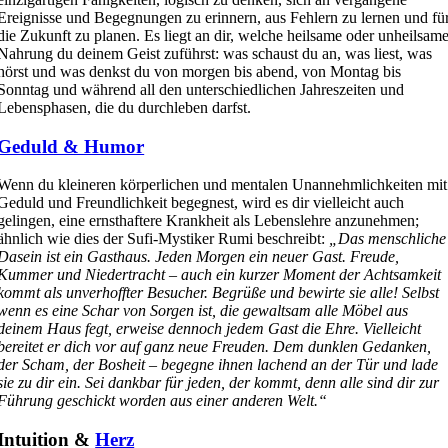
Ereignisse und Begegnungen zu erinnern, aus Fehlern zu lernen und fü
die Zukunft zu planen. Es liegt an dir, welche heilsame oder unheilsam
Nahrung du deinem Geist zuführst: was schaust du an, was liest, was
hörst und was denkst du von morgen bis abend, von Montag bis
Sonntag und während all den unterschiedlichen Jahreszeiten und
Lebensphasen, die du durchleben darfst.
Geduld & Humor
Wenn du kleineren körperlichen und mentalen Unannehmlichkeiten mit
Geduld und Freundlichkeit begegnest, wird es dir vielleicht auch
gelingen, eine ernsthaftere Krankheit als Lebenslehre anzunehmen;
ähnlich wie dies der Sufi-Mystiker Rumi beschreibt:
„Das menschliche
Dasein ist ein Gasthaus. Jeden Morgen ein neuer Gast. Freude,
Kummer und Niedertracht – auch ein kurzer Moment der Achtsamkeit
kommt als unverhoffter Besucher. Begrüße und bewirte sie alle! Selbst
wenn es eine Schar von Sorgen ist, die gewaltsam alle Möbel aus
deinem Haus fegt, erweise dennoch jedem Gast die Ehre. Vielleicht
bereitet er dich vor auf ganz neue Freuden. Dem dunklen Gedanken,
der Scham, der Bosheit – begegne ihnen lachend an der Tür und lade
sie zu dir ein. Sei dankbar für jeden, der kommt, denn alle sind dir zur
Führung geschickt worden aus einer anderen Welt.“
Intuition &
Herz