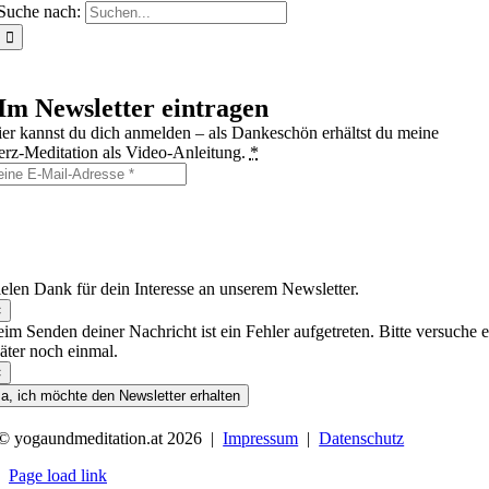
Suche nach:
Im Newsletter eintragen
er kannst du dich anmelden – als Dankeschön erhältst du meine
rz‑Meditation als Video‑Anleitung.
*
h möchte den Simple Wisdom Yoga & Meditations‑Newsletter mit
spiration, Tipps und Hinweisen zu Angeboten per E‑Mail erhalten und
nn mich jederzeit über den Abmeldelink wieder austragen.
elen Dank für dein Interesse an unserem Newsletter.
×
im Senden deiner Nachricht ist ein Fehler aufgetreten. Bitte versuche e
äter noch einmal.
×
a, ich möchte den Newsletter erhalten
© yogaundmeditation.at 2026 |
Impressum
|
Datenschutz
Page load link