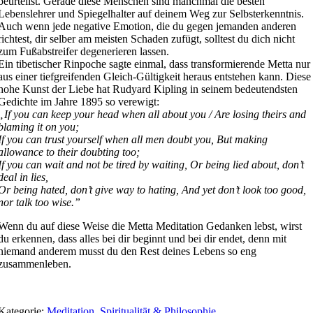
beurteilst. Gerade diese Menschen sind manchmal die besten
Lebenslehrer und Spiegelhalter auf deinem Weg zur Selbsterkenntnis.
Auch wenn jede negative Emotion, die du gegen jemanden anderen
richtest, dir selber am meisten Schaden zufügt, solltest du dich nicht
zum Fußabstreifer degenerieren lassen.
Ein tibetischer Rinpoche sagte einmal, dass transformierende Metta nur
aus einer tiefgreifenden Gleich-Gültigkeit heraus entstehen kann. Diese
hohe Kunst der Liebe hat Rudyard Kipling in seinem bedeutendsten
Gedichte im Jahre 1895 so verewigt:
„If you can keep your head when all about you / Are losing theirs and
blaming it on you;
If you can trust yourself when all men doubt you, But making
allowance to their doubting too;
If you can wait and not be tired by waiting, Or being lied about, don’t
deal in lies,
Or being hated, don’t give way to hating, And yet don’t look too good,
nor talk too wise.”
Wenn du auf diese Weise die Metta Meditation Gedanken lebst, wirst
du erkennen, dass alles bei dir beginnt und bei dir endet, denn mit
niemand anderem musst du den Rest deines Lebens so eng
zusammenleben.
Kategorie:
Meditation
,
Spiritualität & Philosophie